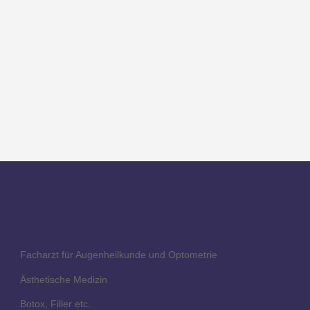
Dr. med. univ. R Korel
Oral
Facharzt für Augenheilkunde und Optometrie
Ästhetische Medizin
Botox, Filler etc.